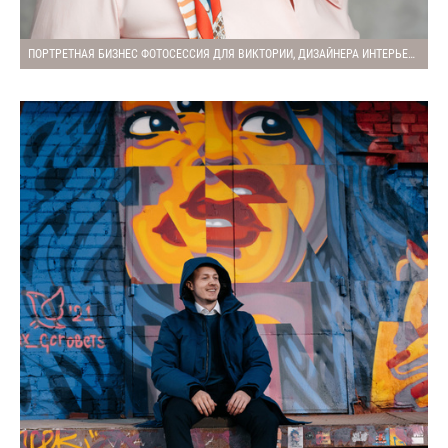
ПОРТРЕТНАЯ БИЗНЕС ФОТОСЕССИЯ ДЛЯ ВИКТОРИИ, ДИЗАЙНЕРА ИНТЕРЬЕРОВ (КОНТЕНТ СЪЕМКА)