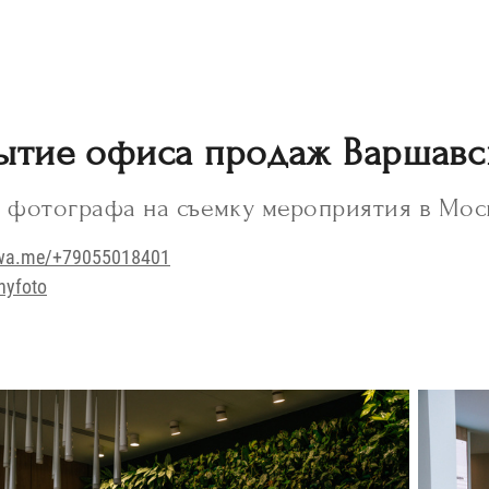
тие офиса продаж Варшавск
ь фотографа на съемку мероприятия в Моск
wa.me/+79055018401
nyfoto